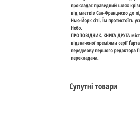
прокладає праведний шлях крізь
від маєтків Сан-Франциско до п
Нью-Йорк сіті. Їм протистоїть ус
Небо.
ПРОПОВІДНИК. КНИГА ДРУГА місти
відзначеної преміями серії Ґарта 
передмову першого редактора 
перекладача.
Супутні товари