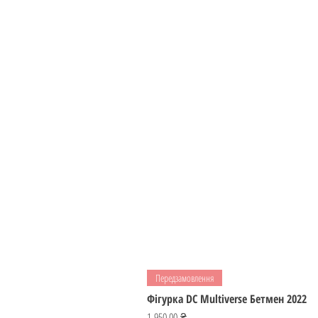
Передзамовлення
Фігурка DC Multiverse Бетмен 2022
Ціна
1 950,00 ₴