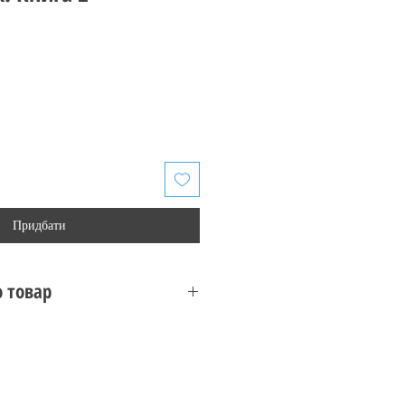
Придбати
 товар
Стів Діллон
 Vertigo
обкладинка