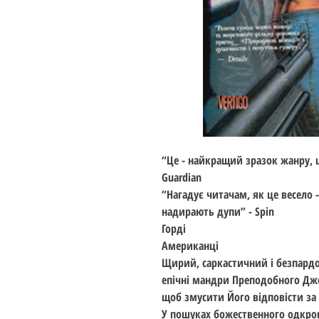
“Це - найкращий зразок жанру, 
Guardian
“Нагадує читачам, як це весело -
надирають дупи” - Spin
Горді
Американці
Щирий, саркастичний і безпар
епічні мандри Преподобного Джес
щоб змусити Його відповісти за
У пошуках божественного одкров