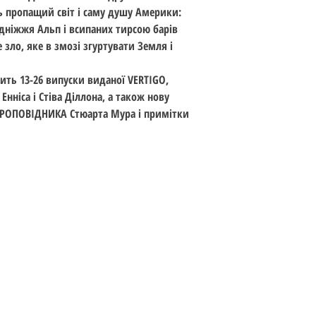
 пропащий світ і саму душу Америки:
ідніжжя Альп і всипаних тирсою барів
е зло, яке в змозі згуртувати Земля і
ть 13-26 випуски виданої VERTIGO,
Енніса і Стіва Діллона, а також нову
ПРОПОВІДНИКА Стюарта Мура і примітки