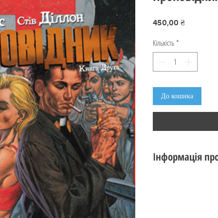
Ціна
450,00 ₴
Кількість
*
До кошика
Інформація про
Автор: Ґарт Енніс , 
Серія: Комікси DC та
Обкладинка: супер
Сторінок: 376