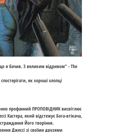
Рік видання: 2019
Переклад: Олексан
Ілюстрації: Стів Діл
Формат: 165*250 м
ISBN: 978-956-917-33
Вік читача: книжки
Жанр: комікси
що я бачив. З великим відривом” - The
 спостерігати, як хороші хлопці
донно профанний ПРОПОВІДНИК висвітлює
сі Кастера, який відстежує Бога-втікача,
 страждання Його творіння.
ення Джессі зі своїми друзями