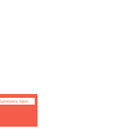
Соціальні мережі
Facebook
Youtube
Instagram
ідпишись Зараз