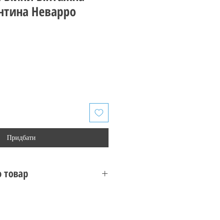
нтина Неварро
Придбати
 товар
Vintage Collection