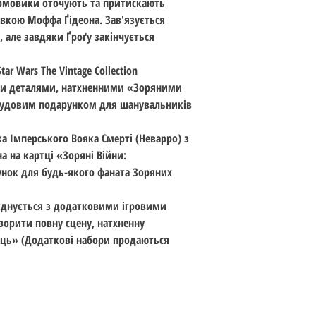
урмовики оточують та притискають
Тема: The Mandalori
вкою Моффа Ґідеона. Зав'язується
Стандарт: 10 см (3.7
, але завдяки Ґроґу закінчується
Вік: 14+
Дата випуску: 01.04.
ar Wars The Vintage Collection
ими деталями, натхненними «Зоряними
чудовим подарунком для шанувальників
а Імперського Вояка Смерті (Неварро) з
а на картці «Зоряні Війни:
нок для будь-якого фаната Зоряних
поєднується з додатковими ігровими
творити повну сцену, натхненну
ць» (Додаткові набори продаються