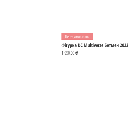
Передзамовлення
Фігурка DC Multiverse Бетмен 2022
Ціна
1 950,00 ₴
ІГРОМАЙСТЕР
Україна
ihromaister@ukr.net