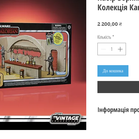
Колекція Ка
Ціна
2 200,00 ₴
Кількість
*
До кошика
Інформація про
Стан: новий
Виробник: Hasbro
Серія: Star Wars The 