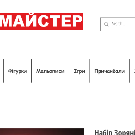
ОМАЙСТЕР
Фігурки
Мальописи
Ігри
Причандали
Набір Зорян