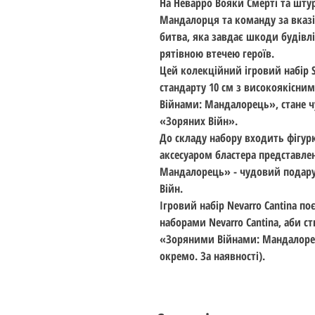
На Неварро Вояки Смерті та шт
Мандалорця та команду за вказі
битва, яка завдає шкоди будівлі
рятівною втечею героїв.
Цей колекційний ігровий набір St
стандарту 10 см з високоякісн
Війнами: Мандалорець», стане 
«Зоряних Війн».
До складу набору входить фігурк
аксесуаром бластера представлен
Мандалорець» - чудовий подару
Війн.
Ігровий набір Nevarro Cantina 
наборами Nevarro Cantina, аби с
«Зоряними Війнами: Мандалоре
окремо. За наявності).