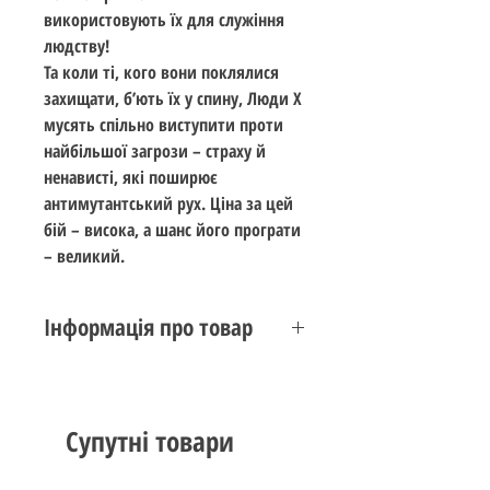
використовують їх для служіння
людству!
Та коли ті, кого вони поклялися
захищати, б’ють їх у спину, Люди Х
мусять спільно виступити проти
найбільшої загрози – страху й
ненависті, які поширює
антимутантський рух. Ціна за цей
бій – висока, а шанс його програти
– великий.
Інформація про товар
Видавництво:
Varvar
,
Marvel
Тема:
Люди Х
ISBN978-617-09-9686-2
Супутні товари
М’яка обкладинка
Автор: Крістофер Клермонт