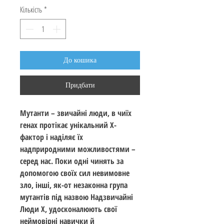
Кількість
*
До кошика
Придбати
Мутанти – звичайні люди, в чиїх
генах протікає унікальний Х-
фактор і наділяє їх
надприродними можливостями –
серед нас. Поки одні чинять за
допомогою своїх сил невимовне
зло, інші, як-от незаконна група
мутантів під назвою Надзвичайні
Люди Х, удосконалюють свої
неймовірні навички й