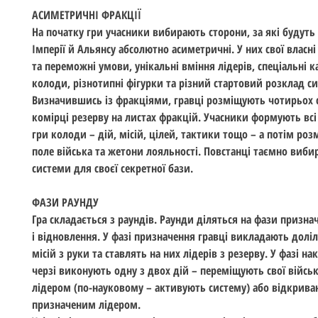
АСИМЕТРИЧНІ ФРАКЦІЇ
На початку гри учасники вибирають сторони, за які будуть 
Імперії й Альянсу абсолютно асиметричні. У них свої власні 
та переможні умови, унікальні вміння лідерів, спеціальні к
колоди, різнотипні фігурки та різний стартовий розклад си
Визначившись із фракціями, гравці розміщують чотирьох св
комірці резерву на листах фракцій. Учасники формують всі
гри колоди – дій, місій, цілей, тактики тощо – а потім ро
поле війська та жетони лояльності. Повстанці таємно виби
системи для своєї секретної бази.
ФАЗИ РАУНДУ
Гра складається з раундів. Раунди діляться на фази признач
і відновлення. У фазі призначення гравці викладають долі
місій з руки та ставлять на них лідерів з резерву. У фазі нак
черзі виконують одну з двох дій – переміщують свої війсь
лідером (по-науковому – активують систему) або відкрива
призначеним лідером.