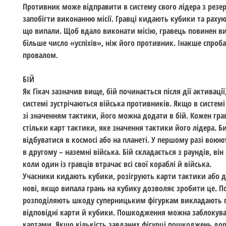
Противник може відправити в систему свого лідера з резе
запобігти виконанню місії. Гравці кидають кубики та рахую
що випали. Щоб вдало виконати місію, гравець повинен в
більше число «успіхів», ніж його противник. Інакше спроб
провалом.
БІЙ
Як Гікач зазначив вище, бій починається після дії активації
системі зустрічаються війська противників. Якщо в системі
зі значенням тактики, його можна додати в бій. Кожен гра
стільки карт тактики, яке значення тактики його лідера. 
відбуватися в космосі або на планеті. У першому разі воюют
в другому – наземні війська. Бій складається з раундів, він
коли один із гравців втрачає всі свої кораблі й війська.
Учасники кидають кубики, розігрують карти тактики або 
нові, якщо випала грань на кубику дозволяє зробити це. П
розподіляють шкоду суперницьким фігуркам викладають 
відповідні карти й кубики. Пошкодження можна заблокув
картами. Якщо кількість завданих фігурці пошкоджень до