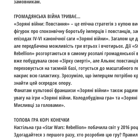
замовникам.
ГРОМАДЯНСЬКА ВІЙНА ТРИВАЄ…
«Зоряні війни: Повстання» – це епічна стратегія з купою в
фігурок про споконвічну боротьбу імперців і повстанців, за
епізодах IV-VI канонічної саги «Зоряні війни». Загалом це д
але передбачена можливість гри втрьох і вчотирьох. Дії «St
Rebellion» розгортаються в самому розпалі громадянської в
вже побудувала свою «Зірку смерті», але Альянс повстанці
переховується на таємній базі, готується до масштабного п
накриє всю галактику. Зрозуміло, що імперцям потрібно кр
знайти цей осередок опору.
Фанатам культової франшизи «Зоряні війни» також радим
увагу на ігри «Зоряні війни. Колодобудівна гра» та «Зоряні
Мисливці за головами».
ТОПОВА ГРА КОРІ КОНЕЧКИ
Настільна гра «Star Wars: Rebellion» побачила світ у 2016 роц
Здогадайтеся з першого разу, хто розробив цю гру? Правил