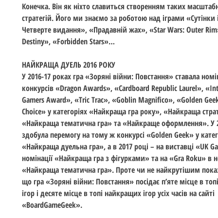
Конечка. Він як ніхто славиться створенням таких масштабн
стратегій. Його ми знаємо за роботою над іграми «Сутінки і
Четверте видання», «Прадавній жах», «Star Wars: Outer Rim»
Destiny», «Forbidden Stars»…
НАЙКРАЩА ДУЕЛЬ 2016 РОКУ
У 2016-17 роках гра «Зоряні війни: Повстання» ставала ном
конкурсів «Dragon Awards», «Cardboard Republic Laurel», «Int
Gamers Award», «Tric Trac», «Goblin Magnifico», «Golden Gee
Choice» у категоріях «Найкраща гра року», «Найкраща страт
«Найкраща тематична гра» та «Найкраще оформлення». У 2
здобула перемогу на тому ж конкурсі «Golden Geek» у катег
«Найкраща дуельна гра», а в 2017 році – на виставці «UK G
номінації «Найкраща гра з фігурками» та на «Gra Roku» в н
«Найкраща тематична гра». Проте чи не найкрутішим пока
що гра «Зоряні війни: Повстання» посідає п’яте місце в то
ігор і десяте місце в топі найкращих ігор усіх часів на сайті
«BoardGameGeek».