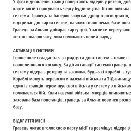
У фазі відновлення гравці повертають лідерів у резерв, до
карти місій і просувають чергу будівництва. Готові військ
системи. Гравець за Імперію запускає дроїдів-розвідників,
відкриває дві карти систем, на яких точно немає бази повс
Гравець за Альянс добирає карту цілі. Учасники пересуваю
жетон шкалою часу, чим починають новий раунд.
АКТИВАЦІЯ СИСТЕМИ
Ігрове поле складається з тридцяти двох систем – планет і
навколишнього космосу. За дії активації системи гравець 
систему лідера з резерву та закликає будь-які кораблі із сус
Кораблі можуть перевозити наземні війська та ЗІД-винищу
один із гравців переміщує свої війська у систему з війська
починається бій. Коли наземні війська імперців опиняються
захована база повстанців, гравець за Альянс повинен розк
базу.
ВІДКРИТТЯ МІСІЇ
Гравець читає вголос свою карту місії та розміщує лідера в 