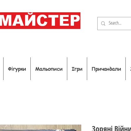
ОМАЙСТЕР
Фігурки
Мальописи
Ігри
Причандали
Зоряні Війн