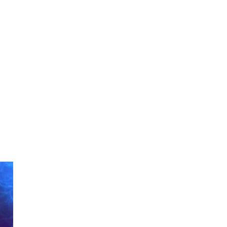
 Clone Wars
5 цаль)