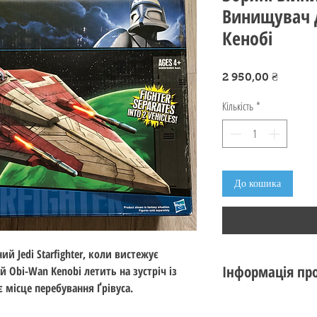
Винищувач 
Кенобі
Ціна
2 950,00 ₴
Кількість
*
До кошика
й Jedi Starfighter, коли вистежує
Інформація про
й Obi-Wan Kenobi летить на зустріч із
 місце перебування Ґрівуса.
Стан: новий