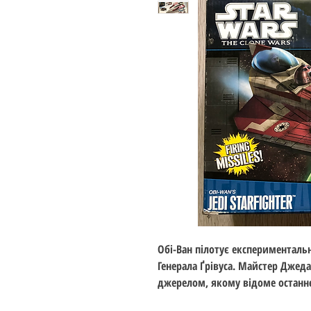
Обі-Ван пілотує експериментальни
Генерала Ґрівуса. Майстер Джеда
джерелом, якому відоме останнє