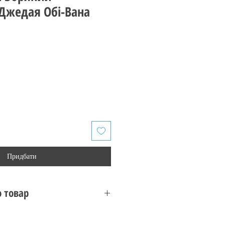
Джедая Обі-Вана
Придбати
 товар