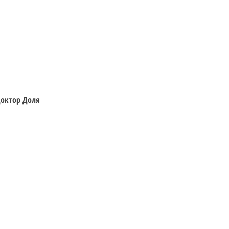
Швидкий перегляд
 Доктор Доля
Відвідайте
Інформація
Фігурки
Доставка та Оплата
Мальописи
Правила Реєстрації
Ігри
Політика конфіденційності