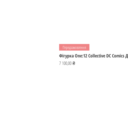
Передзамовлення
Фігурка One:12 Collective DC Comics
Ціна
7 100,00 ₴
ІГРОМАЙСТЕР
Україна
ihromaister@ukr.net