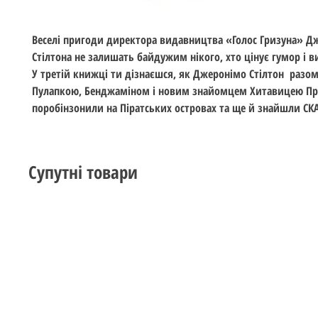
Веселі пригоди директора видавництва «Голос Гризуна» Д
Стілтона не залишать байдужим нікого, хто цінує гумор і в
У третій книжці ти дізнаєшся, як Джеронімо Стілтон разом 
Пулапкою, Бенджаміном і новим знайомцем Хитавицею П
поробінзонили на Піратських островах та ще й знайшли СК
Супутні товари