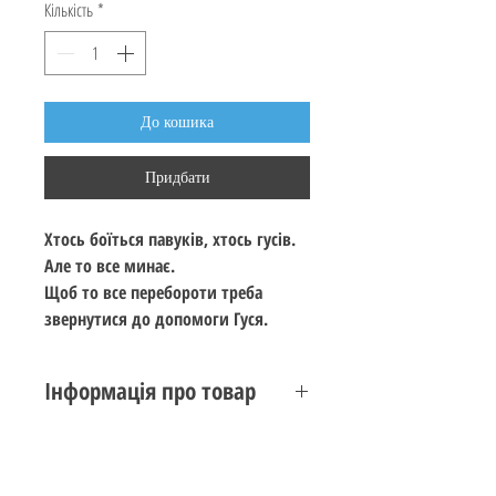
Кількість
*
До кошика
Придбати
Хтось боїться павуків, хтось гусів.
Але то все минає.
Щоб то все перебороти треба
звернутися до допомоги Гуся.
Інформація про товар
Автор : Надя Кушнір (Надьожна)
Видавництво : Molfar Comics
Рік видання : 2020