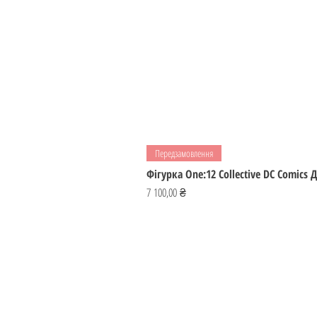
Передзамовлення
Фігурка One:12 Collective DC Comics
Ціна
7 100,00 ₴
ІГРОМАЙСТЕР
Україна