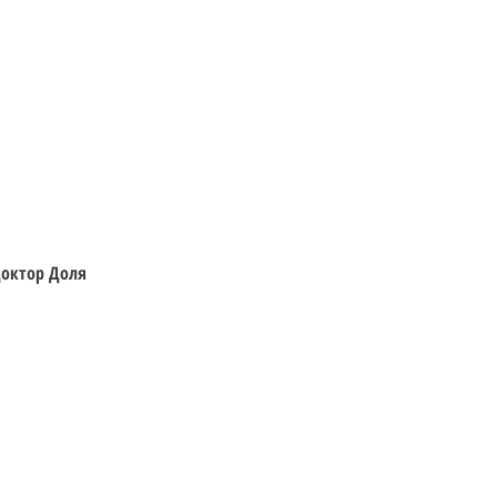
Швидкий перегляд
 Доктор Доля
Відвідайте
Інформація
Фігурки
Доставка та Оплата