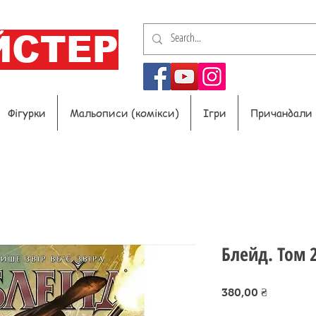
ЙСТЕР
Фігурки
Мальописи (комікси)
Ігри
Причандали
Блейд. Том 2
Ціна
380,00 ₴