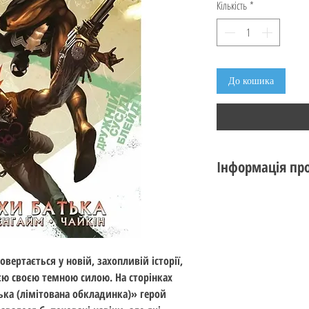
Кількість
*
До кошика
Інформація про
Автор : Марк Ґуґґен
Видавництво :
Marv
Рік видання : 2024
Перекладна : Так
вертається у новій, захопливій історії,
Мова : Українська
ією своєю темною силою. На сторінках
Обкладинка : Тверд
тька (лімітована обкладинка)» герой
Кількість сторінок :