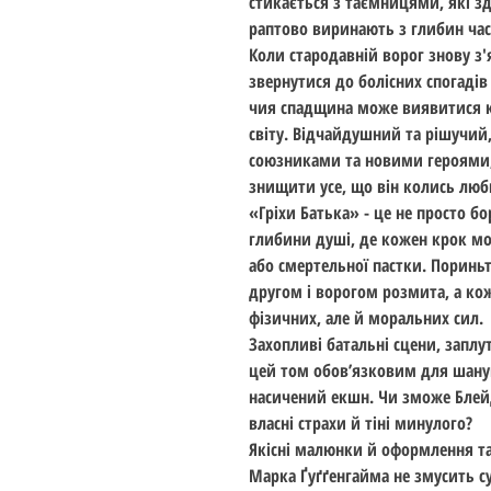
стикається з таємницями, які зда
раптово виринають з глибин час
Коли стародавній ворог знову з
звернутися до болісних спогадів
чия спадщина може виявитися 
світу. Відчайдушний та рішучий,
союзниками та новими героями,
знищити усе, що він колись люб
«Гріхи Батька» - це не просто б
глибини душі, де кожен крок мо
або смертельної пастки. Поринь
другом і ворогом розмита, а ко
фізичних, але й моральних сил.
Захопливі батальні сцени, заплут
цей том обов’язковим для шанув
насичений екшн. Чи зможе Блейд
власні страхи й тіні минулого?
Якісні малюнки й оформлення та
Марка Ґуґґенгайма не змусить су