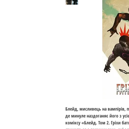
Блейд, мисливець на вампірів, по
де минуле наздоганяє його з ус
коміксу «Блейд. Том 2. Гріхи ба