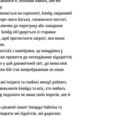
валося б, поховані навіки, але які
Вага : 0.534
у.
ISBN : 9786179524769
'являється на горизонті, Блейд змушений
Перекладач : Мики
 про свого батька, таємничого постаті,
Наявність ілюстраці
ключем до порятунку або знищення
Формат : 170x255x1
 Блейд об'єднується зі старими
Тип: Паперова книг
 щоб протистояти загрозі, яка може
Вік: 13+
ив.
оротьба з вампірами, це мандрівка у
же привести до несподіваних відкриттів
те у цей динамічний світ, де межа між
жен бій стає випробуванням не лише
ані інтриги та глибокі емоції роблять
альників Блейда та всіх, хто любить
 подолати не лише своїх ворогів, але й
 цікавий сюжет Говарда Чайкіна та
мувати ані підлітків, ані дорослих